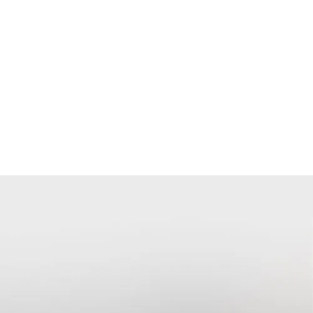
радісним і продуктивним!
Mokate CHOCOLATE
DRINK to go Premium
містить 14% какао.