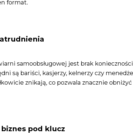
n format.
zatrudnienia
wiarni samoobsługowej jest brak konieczności
ędni są bariści, kasjerzy, kelnerzy czy mened
kowicie znikają, co pozwala znacznie obniżyć
biznes pod klucz