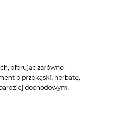
h, oferując zarówno
ent o przekąski, herbatę,
e bardziej dochodowym.