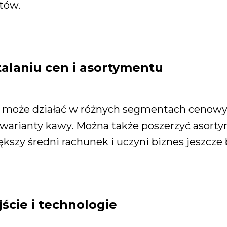
tów.
talaniu cen i asortymentu
może działać w różnych segmentach cenowyc
warianty kawy. Można także poszerzyć asortym
iększy średni rachunek i uczyni biznes jeszcz
cie i technologie