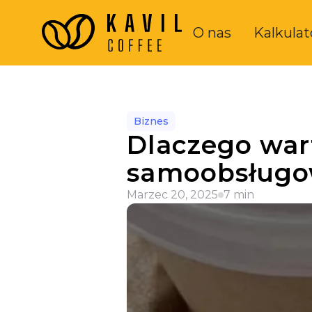
O nas
Kalkulat
Biznes
Dlaczego war
samoobsługo
Marzec 20, 2025
7 min