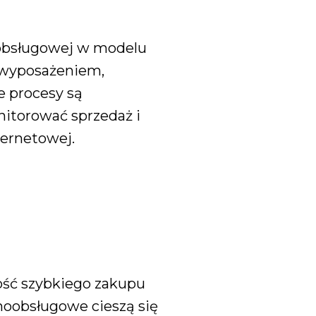
oobsługowej w modelu
ę wyposażeniem,
 procesy są
itorować sprzedaż i
ternetowej.
ość szybkiego zakupu
moobsługowe cieszą się