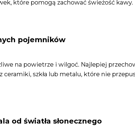
ówek, które pomogą zachować świeżość kawy.
znych pojemników
żliwe na powietrze i wilgoć. Najlepiej przec
eramiki, szkła lub metalu, które nie przepus
dala od światła słonecznego