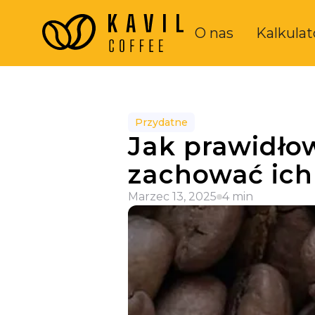
O nas
Kalkulat
Przydatne
Jak prawidło
zachować ich
Marzec 13, 2025
4 min