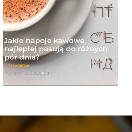
Jakie napoje kawowe
najlepiej pasują do różnych
pór dnia?
Przydatne
Marzec 13, 2025
5 min