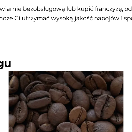
kawiarnię bezobsługową lub kupić franczyzę, 
że Ci utrzymać wysoką jakość napojów i speł
gu