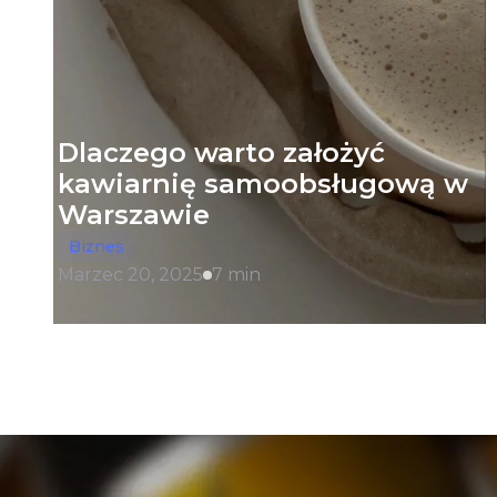
Dlaczego warto założyć
kawiarnię samoobsługową w
Warszawie
Biznes
Marzec 20, 2025
7 min