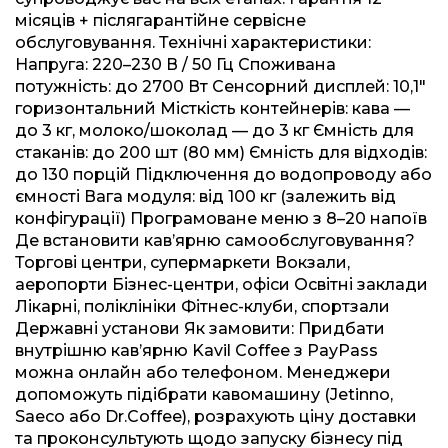
місяців + післягарантійне сервісне
обслуговування. Технічні характеристики:
Напруга: 220–230 В / 50 Гц Споживана
потужність: до 2700 Вт Сенсорний дисплей: 10,1"
горизонтальний Місткість контейнерів: кава —
до 3 кг, молоко/шоколад — до 3 кг Ємність для
стаканів: до 200 шт (80 мм) Ємність для відходів:
до 130 порцій Підключення до водопроводу або
ємності Вага модуля: від 100 кг (залежить від
конфігурації) Програмоване меню з 8–20 напоїв
Де встановити кав’ярню самообслуговування?
Торгові центри, супермаркети Вокзали,
аеропорти Бізнес-центри, офіси Освітні заклади
Лікарні, поліклініки Фітнес-клуби, спортзали
Державні установи Як замовити: Придбати
внутрішню кав’ярню Kavil Coffee з PayPass
можна онлайн або телефоном. Менеджери
допоможуть підібрати кавомашину (Jetinno,
Saeco або Dr.Coffee), розрахують ціну доставки
та проконсультують щодо запуску бізнесу під