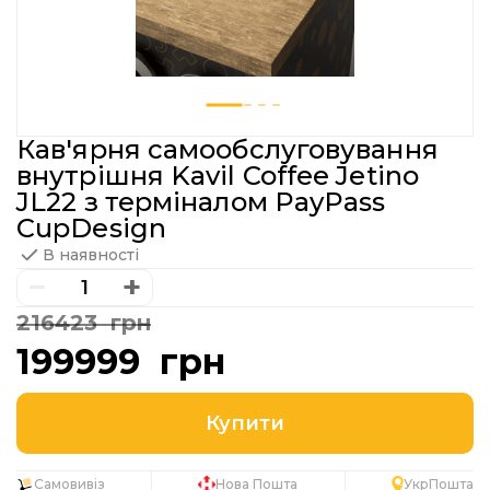
Кав'ярня самообслуговування
внутрішня Kavil Coffee Jetino
JL22 з терміналом PayPass
CupDesign
В наявності
−
+
216423 грн
199999 грн
Самовивіз
Нова Пошта
УкрПошта