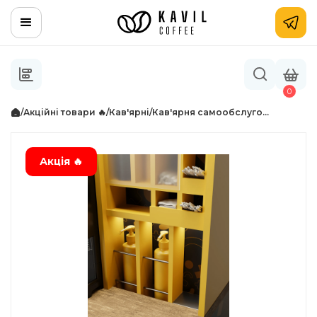
0
/
Акційні товари 🔥
/
Кав'ярні
/
Кав'ярня самообслуго...
Акція 🔥