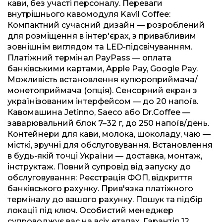
кави, без участі персоналу. Переваги
внутрішнього кавомодуля Kavil Coffee:
Компактний сучасний дизайн — розроблений
для розміщення в інтер'єрах, з привабливим
зовнішнім виглядом та LED-підсвічуванням.
Платіжний термінал PayPass — оплата
банківськими картами, Apple Pay, Google Pay.
Можливість встановлення купюроприймача/
монетоприймача (опція). Сенсорний екран з
українізованим інтерфейсом — до 20 напоїв.
Кавомашина Jetinno, Saeco або Dr.Coffee —
заварювальний блок 7–32 г, до 250 напоїв/день.
Контейнери для кави, молока, шоколаду, чаю —
місткі, зручні для обслуговування. Встановлення
в будь-якій точці України — доставка, монтаж,
інструктаж. Повний супровід від запуску до
обслуговування: Реєстрація ФОП, відкриття
банківського рахунку. Прив'язка платіжного
терміналу до вашого рахунку. Пошук та підбір
локації під ключ. Особистий менеджер
супроводжує вас на всіх етапах. Гарантія 12