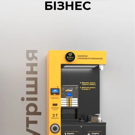
БІЗНЕС
енергоспоживання: клас
А (EVA); - розміри (Ш×В×Г):
664×1830×720 мм; -
розміри в упаковці
(Ш×В×Г): 720×2010×775
мм; - вага: 150 кг.
Стандартні кольори для
замовлення: чорний або
синій із чорним кольором.
*Кавомашина тестується
на заводі, можливе
наявність води та слідів
кави. Опціонально (під
замовлення) можна
розглядати: - установка
модуля для роботи з
фруктовими
концентратами або
сиропами
(встановлюється замість
двох контейнерів для
розчинних інгредієнтів); -
сенсор руху (активація
робочого меню при
наближенні клієнта); -
установка брендового
лайтбокса з
підсвічуванням; -
установка: динаміків для
відтворення звуку, коліс із
фіксаторами руху, UV-
лампи, зчитувача RFID-
карт, модуля зчитування
QR-кодів (у процесі
розробки); -
індивідуальний колір
кавомашини (необхідне