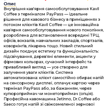
Опис
Внутрішня кав'ярня самообслуговування Kavil
Coffee з терміналом PayPass — ідеальне
рішення для кавового бізнесу в приміщеннях з
потоком клієнтів Kavil Coffee — це інноваційна
кав’ярня самообслуговування нового покоління,
розроблена для встановлення всередині ТРЦ,
офісів, вокзалів, навчальних закладів, спортзалів,
коворкінгів, лікарень тощо. Новий стильний
дизайн поєднує естетику та функціональність:
підсвічування, дерев’яні елементи, акценти у
фірмових кольорах, сучасний інтерфейс та
привабливий вигляд — усе створено для
залучення уваги клієнтів. Система
автоматизована: клієнт самостійно обирає напій
на сенсорному дисплеї, оплачує картою через
термінал PayPass або, за бажанням, через
купюроприймач чи монетоприймач (опція).
Професійна кавомашина Jetinno, Dr.Coffee або
Saeco готує напій зі свіжозмеленої зернової