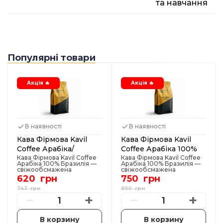
та навчання
Популярні товари
Акція 🔥
Акція 🔥
В наявності
В наявності
Кава Фірмова Kavil
Кава Фірмова Kavil
Coffee Арабіка/
Coffee Арабіка 100%
Робуста 50/50
Кава Фірмова Kavil Coffee
Бразилія
Кава Фірмова Kavil Coffee
Арабіка 100% Бразилія —
Арабіка 100% Бразилія —
Бразилія
свіжообсмажена
свіжообсмажена
преміальна кава для
преміальна кава для
620 грн
750 грн
бізнесу та дому Фірмова
бізнесу та дому Фірмова
кава Kavil Coffee Арабіка
кава Kavil Coffee Арабіка
743 грн
890 грн
100% Бразилія — це
100% Бразилія — це
−
+
−
+
результат нашого
результат нашого
власного обсмаження з
власного обсмаження з
відбором найкращих
відбором найкращих
зерен з бразильських
зерен з бразильських