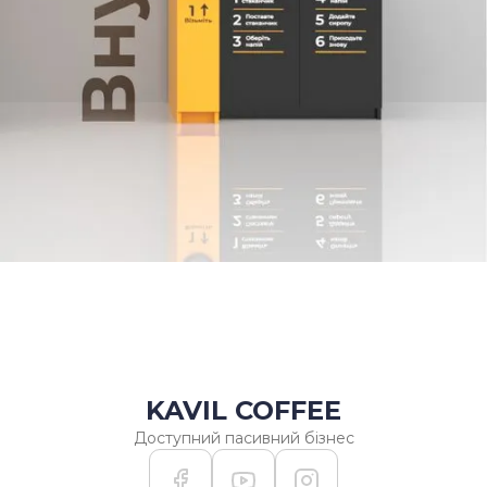
мінімальне замовлення).
Купити кавовий автомат
Jetinno JL300 (з блоком
заварювання листового
чаю та з охолоджувачем
напоїв) можна онлайн на
сайті, через форму
замовлення або за
телефоном у нашого
менеджера після
детальної консультації.
При покупці надаємо
інструкцію користувача та
деталізацію.
KAVIL COFFEE
Доступний пасивний бізнес