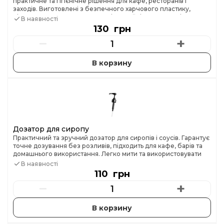
практичне та гігієнічне рішення для кафе, ресторанів і
заходів. Виготовлені з безпечного харчового пластику,
підходять для холодних напоїв і коктейлів. В упаковці 300
В наявності
штук.
130 грн
−
+
Дозатор для сиропу
Практичний та зручний дозатор для сиропів і соусів. Гарантує
точне дозування без розливів, підходить для кафе, барів та
домашнього використання. Легко мити та використовувати
щодня.
В наявності
110 грн
−
+