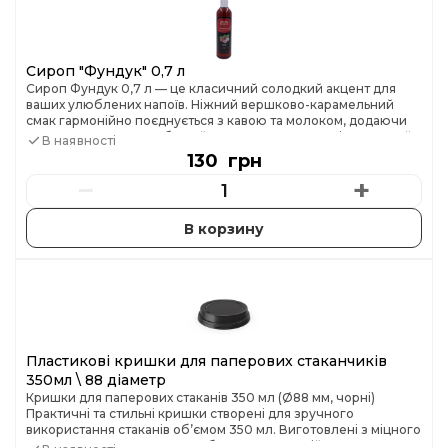
Сироп "Фундук" 0,7 л
Сироп Фундук 0,7 л — це класичний солодкий акцент для
ваших улюблених напоїв. Ніжний вершково-карамельний
смак гармонійно поєднується з кавою та молоком, додаючи
лате чи капучино глибини й приємної солодкості. Ідеальний
В наявності
вибір для кавʼярень і для тих, хто любить створювати ароматні
130 грн
напої вдома ☕✨
−
+
Пластикові кришки для паперових стаканчиків
350мл \ 88 діаметр
Кришки для паперових стаканів 350 мл (Ø88 мм, чорні)
Практичні та стильні кришки створені для зручного
використання стаканів об’ємом 350 мл. Виготовлені з міцного
харчового пластику, вони забезпечують надійне прилягання