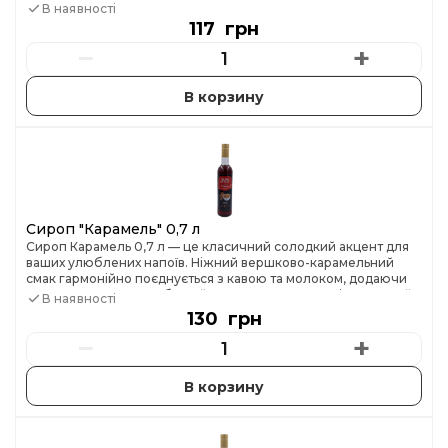
Ідеально підходять для кавʼярень, офісів і форматів “to go”, де
В наявності
важливі комфорт і турбота про клієнта ☕✨
117 грн
−
+
Сироп "Карамель" 0,7 л
Сироп Карамель 0,7 л — це класичний солодкий акцент для
ваших улюблених напоїв. Ніжний вершково-карамельний
смак гармонійно поєднується з кавою та молоком, додаючи
лате чи капучино глибини й приємної солодкості. Ідеальний
В наявності
вибір для кавʼярень і для тих, хто любить створювати ароматні
130 грн
напої вдома ☕✨
−
+