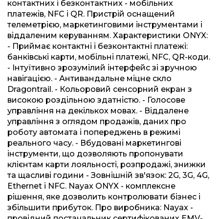
контактних і безконтактних - мобільних
платежів, NFC і QR. Пристрій оснащений
телеметрією, маркетинговими інструментами і
віддаленим керуванням. Характеристики ONYX:
- Приймає контактні і безконтактні платежі:
банківські карти, мобільні платежі, NFC, QR-коди.
- Інтуїтивно зрозумілий інтерфейс зі зручною
навігацією. - Антивандальне міцне скло
Dragontrail. - Кольоровий сенсорний екран з
високою роздільною здатністю. - Голосове
управління на декількох мовах. - Віддалене
управління з оглядом продажів, даних про
роботу автомата і попереджень в режимі
реального часу. - Вбудовані маркетингові
інструменти, що дозволяють пропонувати
клієнтам карти лояльності, розпродажі, знижки
та щасливі години - Зовнішній зв'язок: 2G, 3G, 4G,
Ethernet і NFC. Nayax ONYX - комплексне
рішення, яке дозволить контролювати бізнес і
збільшити прибуток. Про виробника: Nayax -
провідний постачальник сертифікованих EMV-