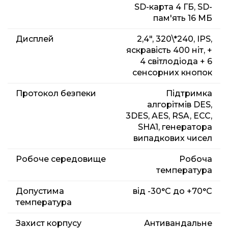
SD-карта 4 ГБ, SD-
пам'ять 16 МБ
Дисплей
2,4", 320\*240, IPS,
яскравість 400 ніт, +
4 світлодіода + 6
сенсорних кнопок
Протокол безпеки
Підтримка
алгорітмів DES,
3DES, AES, RSA, ECC,
SHA1, генератора
випадкових чисел
Робоче середовище
Робоча
температура
Допустима
від -30°C до +70°C
температура
Захист корпусу
Антивандальне