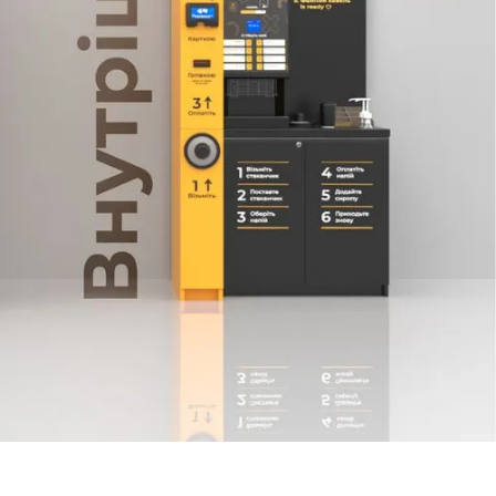
наближенні клієнта); -
установка брендового
лайтбокса з
підсвічуванням; -
установка: динаміків для
відтворення звуку, коліс із
фіксаторами руху, UV-
лампи, зчитувача RFID-
карт, модуля зчитування
QR-кодів (у процесі
розробки); -
індивідуальний колір
кавомашини (необхідне
мінімальне замовлення).
Купити кавовий автомат
Jetinno JL300 (з блоком
заварювання листового
чаю та з охолоджувачем
напоїв) можна онлайн на
сайті, через форму
замовлення або за
телефоном у нашого
менеджера після
детальної консультації.
При покупці надаємо
інструкцію користувача та
деталізацію.