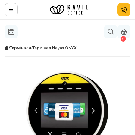
0
/
Термінали
/
Термінал Nayax ONYX ...