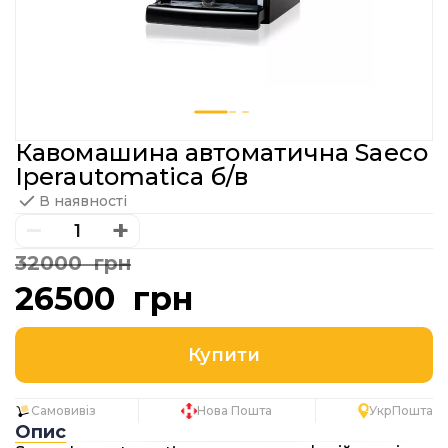
Кавомашина автоматична Saeco
Iperautomatica б/в
В наявності
−
+
32000 грн
26500 грн
Самовивіз
Нова Пошта
УкрПошта
Опис