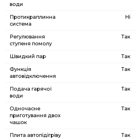
води
Протикраплинна
Ні
система
Регулювання
Так
ступеня помолу
Швидкий пар
Так
Функція
Так
автовідключення
Подача гарячої
Так
води
Одночасне
Так
приготування двох
чашок
Плита автопідігріву
Так