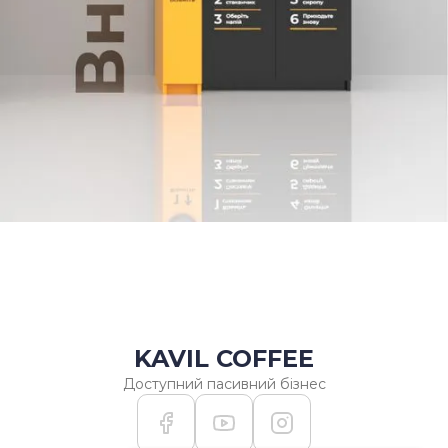
Jetinno JL300 (з блоком
заварювання листового
чаю та з охолоджувачем
напоїв) можна онлайн на
сайті, через форму
замовлення або за
телефоном у нашого
менеджера після
детальної консультації.
При покупці надаємо
інструкцію користувача та
деталізацію.
KAVIL COFFEE
Доступний пасивний бізнес