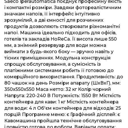
Saeco Iperautomatica поєднує професійну якість
і компактні розміри. Завдяки фотореалістичним
значкам напоїв, її інтерфейс інтуїтивно
зрозумілий, а дві ємності для розчинних
продуктів дозволяють створювати різноманітні
напої. Машина ідеально підходить для офісів,
готелів та закладів HoReCa. Її висота лише 550
мм, а знімний резервуар для води можна
виймати з будь-якого боку — зручно навіть у
тісних приміщеннях. Модульна конструкція
спрощує обслуговування, а сумісність із
платіжними системами робить її готовою до
комерційного використання. Продуктивність: до
80 чашок на день Розміри апарату (ШхВхГ), мм:
350x550x550 Маса нетто: 32 кг Колір чорний
Напруга: 220-240 В Потужність: 1550 Вт Місткість
контейнера для кави: 1 кг Місткість контейнера
для води: 4 л Об'єм контейнера для відходів: 25
порцій Програмне меню: є Графічний дісплей: є
Кавомашина пройшла технічне обслуговування
і повністю готова до роботи. Варіанти оплати: