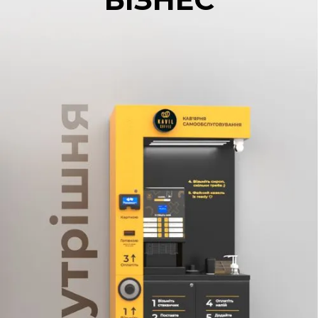
А (EVA); - розміри (Ш×В×Г):
664×1830×720 мм; -
розміри в упаковці
(Ш×В×Г): 720×2010×775
мм; - вага: 150 кг.
Стандартні кольори для
замовлення: чорний або
синій із чорним кольором.
*Кавомашина тестується
на заводі, можливе
наявність води та слідів
кави. Опціонально (під
замовлення) можна
розглядати: - установка
модуля для роботи з
фруктовими
концентратами або
сиропами
(встановлюється замість
двох контейнерів для
розчинних інгредієнтів); -
сенсор руху (активація
робочого меню при
наближенні клієнта); -
установка брендового
лайтбокса з
підсвічуванням; -
установка: динаміків для
відтворення звуку, коліс із
фіксаторами руху, UV-
лампи, зчитувача RFID-
карт, модуля зчитування
QR-кодів (у процесі
розробки); -
індивідуальний колір
кавомашини (необхідне
мінімальне замовлення).
Купити кавовий автомат