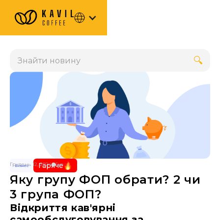
Грудень 12, 2024
Гаряче
5хв
Бізнес
Яку групу ФОП обрати? 2 чи
3 група ФОП?
Відкриття кав'ярні
самообслуговування за