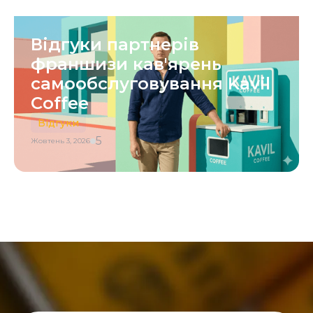
Відгуки партнерів
франшизи кав'ярень
самообслуговування Kavil
Coffee
Відгуки
5
Жовтень 3, 2026