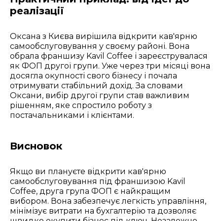
реалізації
Оксана з Києва вирішила відкрити кав'ярню
самообслуговування у своєму районі. Вона
обрала франшизу Kavil Coffee і зареєструвалася
як ФОП другої групи. Уже через три місяці вона
досягла окупності свого бізнесу і почала
отримувати стабільний дохід. За словами
Оксани, вибір другої групи став важливим
рішенням, яке спростило роботу з
постачальниками і клієнтами.
Висновок
Якщо ви плануєте відкрити кав'ярню
самообслуговування під франшизою Kavil
Coffee, друга група ФОП є найкращим
вибором. Вона забезпечує легкість управління,
мінімізує витрати на бухгалтерію та дозволяє
швидко окупити бізнес під ключ. Незалежно