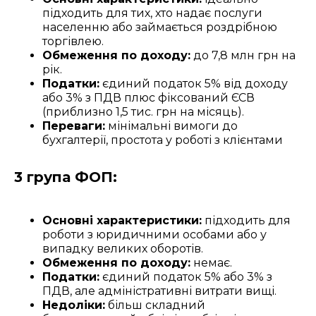
підходить для тих, хто надає послуги
населенню або займається роздрібною
торгівлею.
Обмеження по доходу:
до 7,8 млн грн на
рік.
Податки:
єдиний податок 5% від доходу
або 3% з ПДВ плюс фіксований ЄСВ
(приблизно 1,5 тис. грн на місяць).
Переваги:
мінімальні вимоги до
бухгалтерії, простота у роботі з клієнтами
3 група ФОП:
Основні характеристики:
підходить для
роботи з юридичними особами або у
випадку великих оборотів.
Обмеження по доходу:
немає.
Податки:
єдиний податок 5% або 3% з
ПДВ, але адміністративні витрати вищі.
Недоліки:
більш складний