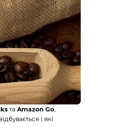
cks
та
Amazon Go
,
відбувається і які