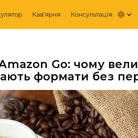
кулятор
Кав’ярня
Консультація
 Amazon Go: чому вели
кають формати без пе