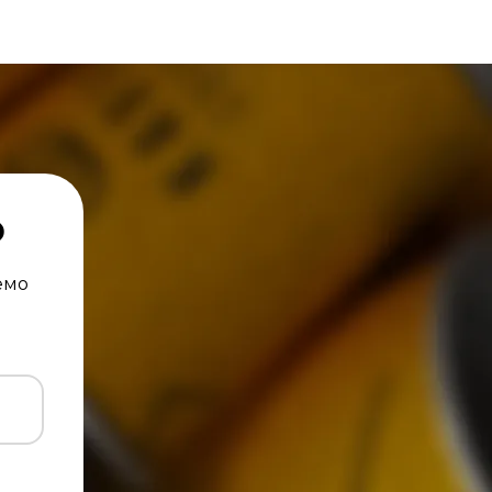
ю
емо