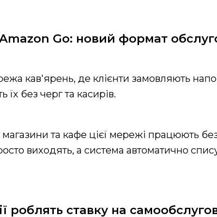
а Amazon Go: новий формат обслу
режа кав'ярень, де клієнти замовляють напо
 їх без черг та касирів.
 магазини та кафе цієї мережі працюють без 
просто виходять, а система автоматично спис
ії роблять ставку на самообслуго