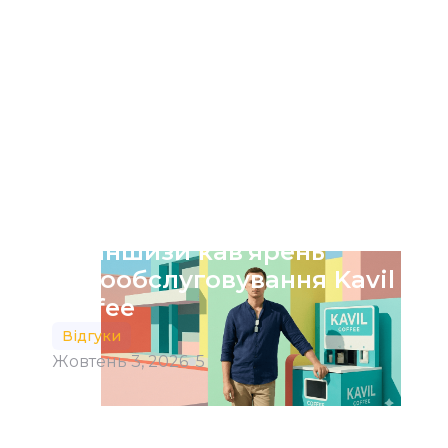
Відгуки партнерів
франшизи кав'ярень
самообслуговування Kavil
Coffee
Відгуки
Жовтень 3, 2026
5