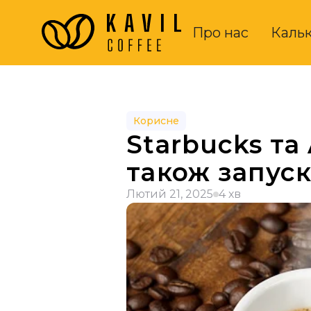
Про нас
Каль
Корисне
Starbucks та
також запус
Лютий 21, 2025
4 хв