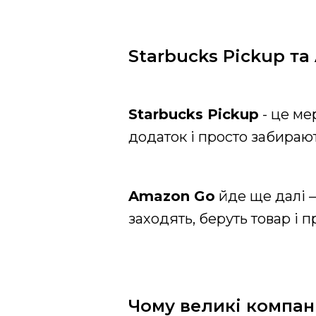
Starbucks Pickup т
Starbucks Pickup
- це ме
додаток і просто забирають
Amazon Go
йде ще далі –
заходять, беруть товар і 
Чому великі компан