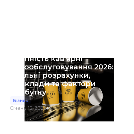
Окупність кав’ярні
самообслуговування 2026:
реальні розрахунки,
приклади та фактори
прибутку
Бізнес
Січень 15, 2026
7