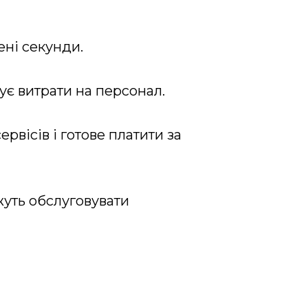
ені секунди.
шує витрати на персонал.
рвісів і готове платити за
жуть обслуговувати