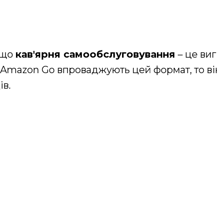
 що
кав'ярня самообслуговування
– це ви
а Amazon Go впроваджують цей формат, то ві
ів.