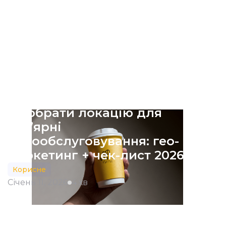
Як обрати локацію для
кав’ярні
самообслуговування: гео-
маркетинг + чек-лист 2026
Корисне
Січень 11, 2026
4 хв