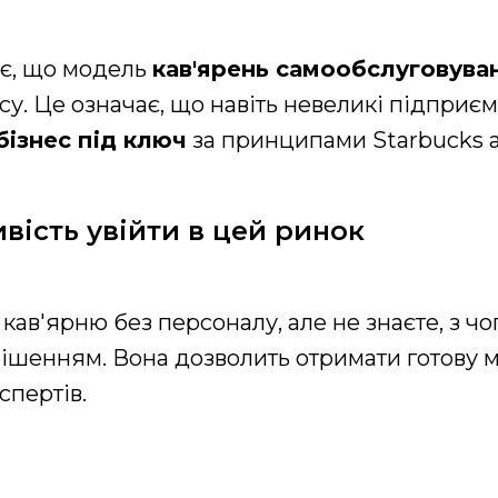
зує, що модель
кав'ярень самообслуговува
су. Це означає, що навіть невеликі підприє
бізнес під ключ
за принципами Starbucks 
ість увійти в цей ринок
кав'ярню без персоналу, але не знаєте, з чо
ішенням. Вона дозволить отримати готову м
спертів.