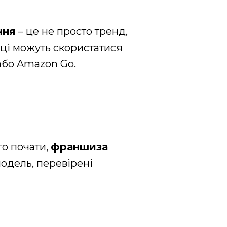
ння
– це не просто тренд,
мці можуть скористатися
або Amazon Go.
го почати,
франшиза
одель, перевірені