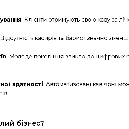
вування
. Клієнти отримують свою каву за ліч
. Відсутність касирів та барист значно змен
ів
. Молоде покоління звикло до цифрових се
ної здатності
. Автоматизовані кав'ярні мо
ів.
лий бізнес?