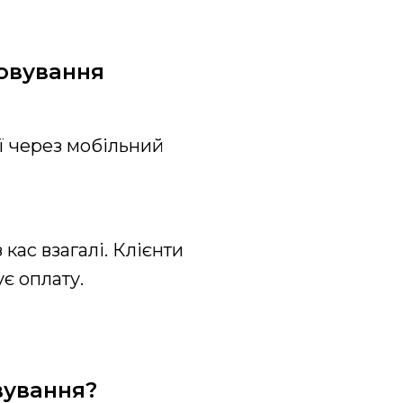
говування
ї через мобільний
кас взагалі. Клієнти
ує оплату.
вування?