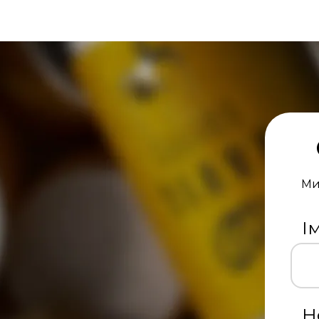
Ми
І
Н