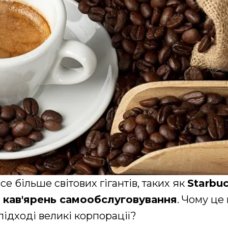
се більше світових гігантів, таких як
Starbu
ю
кав'ярень самообслуговування
. Чому це 
підході великі корпорації?