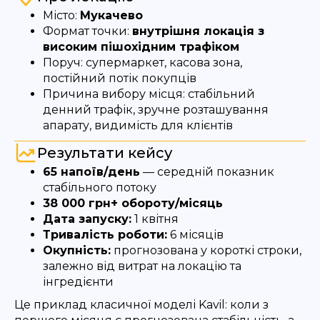
Місто:
Мукачево
Формат точки:
внутрішня локація з
високим пішохідним трафіком
Поруч: супермаркет, касова зона,
постійний потік покупців
Причина вибору місця: стабільний
денний трафік, зручне розташування
апарату, видимість для клієнтів
Результати кейсу
65 напоїв/день
— середній показник
стабільного потоку
38 000 грн+ обороту/місяць
Дата запуску:
1 квітня
Тривалість роботи:
6 місяців
Окупність:
прогнозована у короткі строки,
залежно від витрат на локацію та
інгредієнти
Це приклад класичної моделі Kavil: коли з