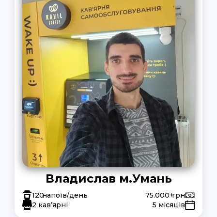
Владислав м.Умань
120
напоїв/день
75.000+
грн
2 кав’ярні
5 місяців