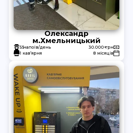
Олександр
м.Хмельницький
55
напоїв/день
30.000+
грн
1 кав’ярня
8 місяців