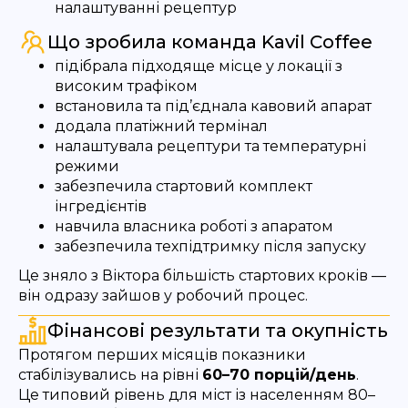
налаштуванні рецептур
Що зробила команда Kavil Coffee
підібрала підходяще місце у локації з
високим трафіком
встановила та під’єднала кавовий апарат
додала платіжний термінал
налаштувала рецептури та температурні
режими
забезпечила стартовий комплект
інгредієнтів
навчила власника роботі з апаратом
забезпечила техпідтримку після запуску
Це зняло з Віктора більшість стартових кроків —
він одразу зайшов у робочий процес.
Фінансові результати та окупність
Протягом перших місяців показники
стабілізувались на рівні
60–70 порцій/день
.
Це типовий рівень для міст із населенням 80–