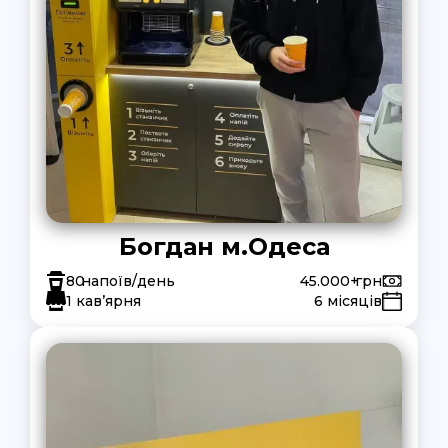
Богдан м.Одеса
80
напоїв/день
45.000+
грн
1 кав’ярня
6 місяців